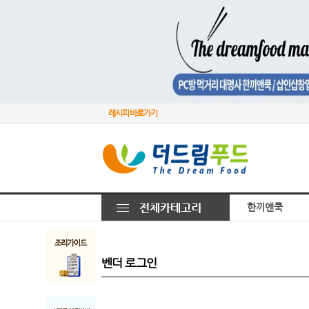
레시피 바로가기
한끼앤쿡
벤더 로그인