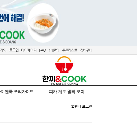
원가입
로그인
마이페이지
FAQ
1:1문의
주문리스트
장바구니
한끼앤쿡 조리가이드
피카 게토 멀티 조이
홈
벤더 로그인