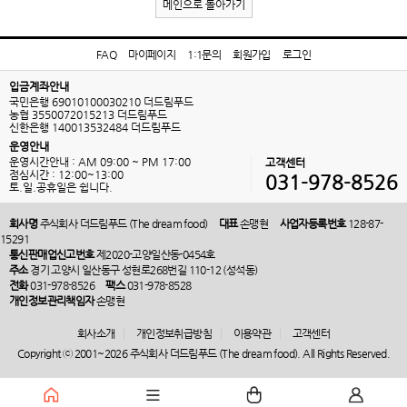
메인으로 돌아가기
FAQ
마이페이지
1:1문의
회원가입
로그인
입금계좌안내
국민은행 69010100030210 더드림푸드
농협 3550072015213 더드림푸드
신한은행 140013532484 더드림푸드
운영안내
운영시간안내 : AM 09:00 ~ PM 17:00
고객센터
점심시간 : 12:00~13:00
031-978-8526
토.일.공휴일은 쉽니다.
회사명
주식회사 더드림푸드 (The dream food)
대표
손맹현
사업자등록번호
128-87-
15291
통신판매업신고번호
제2020-고양일산동-0454호
주소
경기 고양시 일산동구 성현로268번길 110-12 (성석동)
전화
031-978-8526
팩스
031-978-8528
개인정보관리책임자
손맹현
회사소개
개인정보취급방침
이용약관
고객센터
Copyright ⓒ 2001~2026 주식회사 더드림푸드 (The dream food). All Rights Reserved.