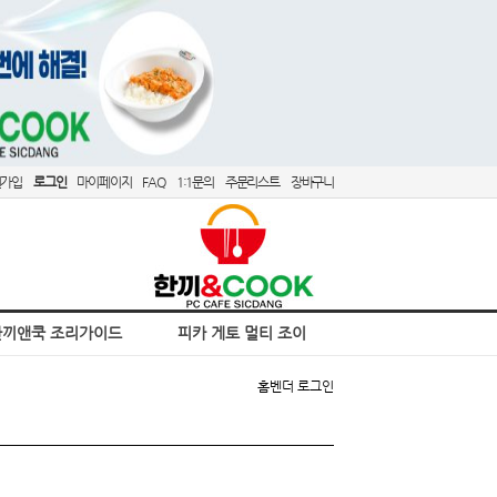
원가입
로그인
마이페이지
FAQ
1:1문의
주문리스트
장바구니
한끼앤쿡 조리가이드
피카 게토 멀티 조이
홈
벤더 로그인