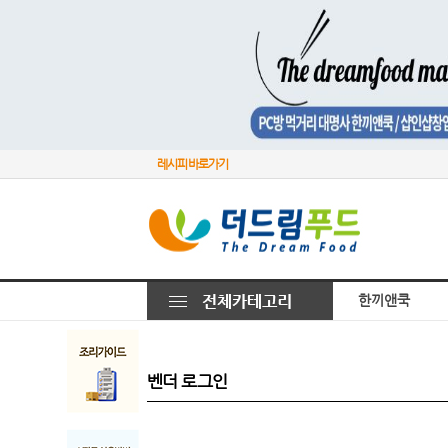
레시피 바로가기
한끼앤쿡
벤더 로그인