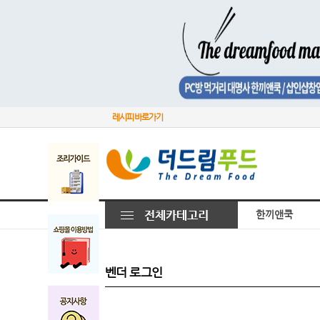
레시피 바로가기
한끼앤쿡
벤더 로그인