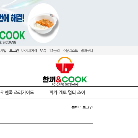
원가입
로그인
마이페이지
FAQ
1:1문의
주문리스트
장바구니
한끼앤쿡 조리가이드
피카 게토 멀티 조이
홈
벤더 로그인