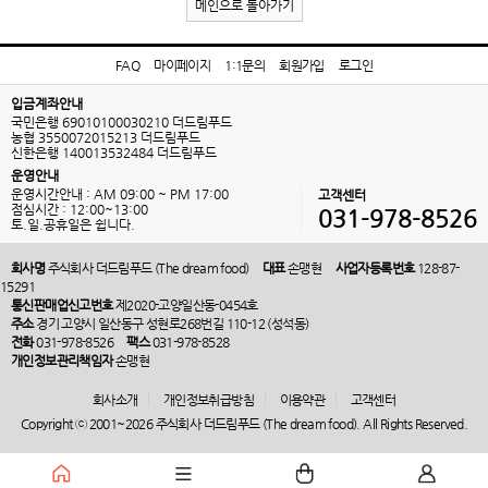
메인으로 돌아가기
FAQ
마이페이지
1:1문의
회원가입
로그인
입금계좌안내
국민은행 69010100030210 더드림푸드
농협 3550072015213 더드림푸드
신한은행 140013532484 더드림푸드
운영안내
운영시간안내 : AM 09:00 ~ PM 17:00
고객센터
점심시간 : 12:00~13:00
031-978-8526
토.일.공휴일은 쉽니다.
회사명
주식회사 더드림푸드 (The dream food)
대표
손맹현
사업자등록번호
128-87-
15291
통신판매업신고번호
제2020-고양일산동-0454호
주소
경기 고양시 일산동구 성현로268번길 110-12 (성석동)
전화
031-978-8526
팩스
031-978-8528
개인정보관리책임자
손맹현
회사소개
개인정보취급방침
이용약관
고객센터
Copyright ⓒ 2001~2026 주식회사 더드림푸드 (The dream food). All Rights Reserved.