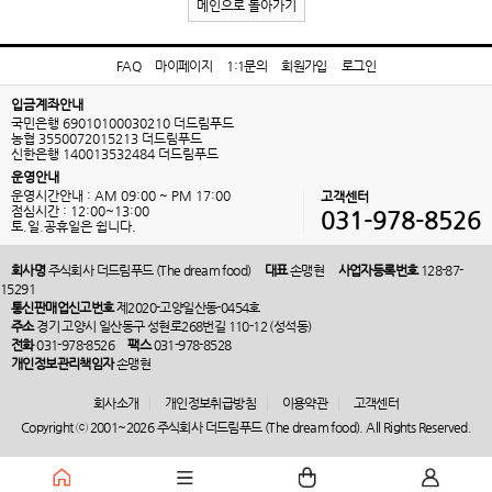
메인으로 돌아가기
FAQ
마이페이지
1:1문의
회원가입
로그인
입금계좌안내
국민은행 69010100030210 더드림푸드
농협 3550072015213 더드림푸드
신한은행 140013532484 더드림푸드
운영안내
운영시간안내 : AM 09:00 ~ PM 17:00
고객센터
점심시간 : 12:00~13:00
031-978-8526
토.일.공휴일은 쉽니다.
회사명
주식회사 더드림푸드 (The dream food)
대표
손맹현
사업자등록번호
128-87-
15291
통신판매업신고번호
제2020-고양일산동-0454호
주소
경기 고양시 일산동구 성현로268번길 110-12 (성석동)
전화
031-978-8526
팩스
031-978-8528
개인정보관리책임자
손맹현
회사소개
개인정보취급방침
이용약관
고객센터
Copyright ⓒ 2001~2026 주식회사 더드림푸드 (The dream food). All Rights Reserved.