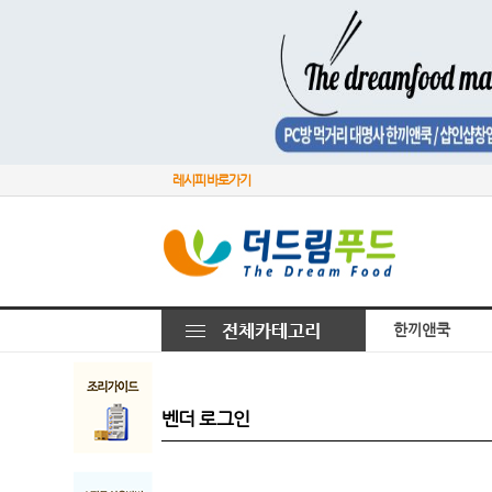
레시피 바로가기
한끼앤쿡
벤더 로그인