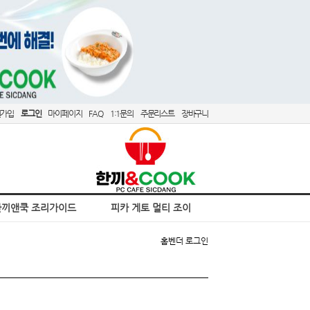
원가입
로그인
마이페이지
FAQ
1:1문의
주문리스트
장바구니
한끼앤쿡 조리가이드
피카 게토 멀티 조이
홈
벤더 로그인