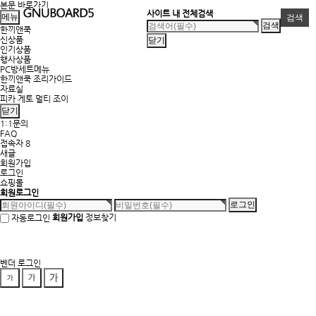
본문 바로가기
사이트 내 전체검색
메뉴
검색
한끼앤쿡
신상품
닫기
인기상품
행사상품
PC방세트메뉴
한끼앤쿡 조리가이드
자료실
피카 게토 멀티 조이
닫기
1:1문의
FAQ
접속자 8
새글
회원가입
로그인
쇼핑몰
회원로그인
회원가입
정보찾기
자동로그인
벤더 로그인