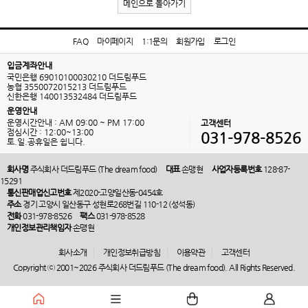
메인으로 돌아가기
FAQ
마이페이지
1:1문의
회원가입
로그인
입금계좌안내
국민은행 69010100030210 더드림푸드
농협 3550072015213 더드림푸드
신한은행 140013532484 더드림푸드
운영안내
운영시간안내 : AM 09:00 ~ PM 17:00
고객센터
점심시간 : 12:00~13:00
031-978-8526
토.일.공휴일은 쉽니다.
회사명
주식회사 더드림푸드 (The dream food)
대표
손맹현
사업자등록번호
128-87-
15291
통신판매업신고번호
제2020-고양일산동-0454호
주소
경기 고양시 일산동구 성현로268번길 110-12 (성석동)
전화
031-978-8526
팩스
031-978-8528
개인정보관리책임자
손맹현
회사소개
개인정보취급방침
이용약관
고객센터
Copyright ⓒ 2001~2026 주식회사 더드림푸드 (The dream food). All Rights Reserved.