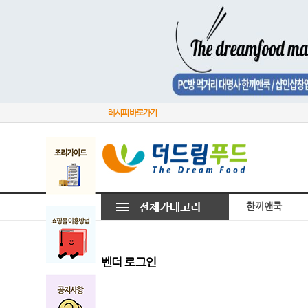
레시피 바로가기
한끼앤쿡
벤더 로그인