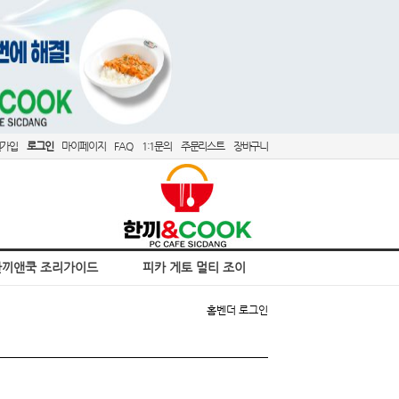
원가입
로그인
마이페이지
FAQ
1:1문의
주문리스트
장바구니
한끼앤쿡 조리가이드
피카 게토 멀티 조이
홈
벤더 로그인