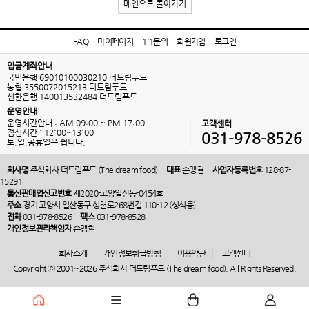
메인으로 돌아가기
FAQ
마이페이지
1:1문의
회원가입
로그인
입금계좌안내
국민은행 69010100030210 더드림푸드
농협 3550072015213 더드림푸드
신한은행 140013532484 더드림푸드
운영안내
운영시간안내 : AM 09:00 ~ PM 17:00
고객센터
점심시간 : 12:00~13:00
031-978-8526
토.일.공휴일은 쉽니다.
회사명
주식회사 더드림푸드 (The dream food)
대표
손맹현
사업자등록번호
128-87-
15291
통신판매업신고번호
제2020-고양일산동-0454호
주소
경기 고양시 일산동구 성현로268번길 110-12 (성석동)
전화
031-978-8526
팩스
031-978-8528
개인정보관리책임자
손맹현
회사소개
개인정보취급방침
이용약관
고객센터
Copyright ⓒ 2001~2026 주식회사 더드림푸드 (The dream food). All Rights Reserved.